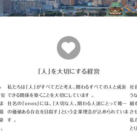
「人」を大切にする経営
ち
私たちは「人」がすべてだと考え、関わるすべての人と成長
社
て安
できる関係を築くことを大切にしています 。
う
ま
社名の「ones」には、「大切な人、関わる人達にとって唯一
組
最
の価値ある存在を目指す」という企業理念が込められていま
さ
築
す 。
私
、
と